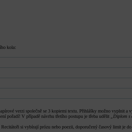
ího kola:
papírové verzi společně se 3 kopiemi textu. Přihlášky možno vyplnit a
ní pořadí! V případě návrhu třetího postupu je třeba udělit
„Diplom s 
Recitátoři si vybírají prózu nebo poezii, doporučený časový limit je do