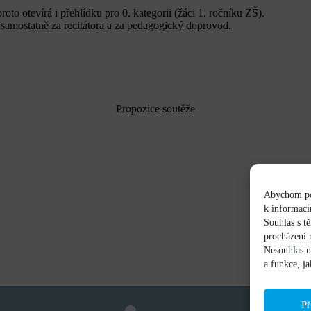
roto otevírá i přehlídku pro 0. kategorii (žáci 1. ročníku ZŠ).
samostatně za recitátora a za pedagogický doprovod.
Propozice soutěže
Abychom pos
k informací
Souhlas s t
procházení 
Nesouhlas n
a funkce, j
Př