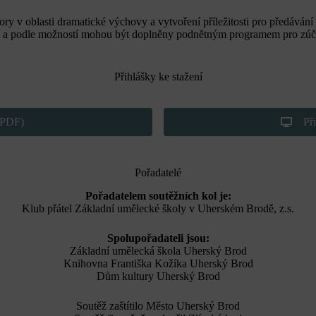
ry v oblasti dramatické výchovy a vytvoření příležitosti pro předávání
í a podle možností mohou být doplněny podnětným programem pro zúčast
Přihlášky ke stažení
 (PDF)
Př
Pořadatelé
Pořadatelem soutěžních kol je:
Klub přátel Základní umělecké školy v Uherském Brodě, z.s.
Spolupořadateli jsou:
Základní umělecká škola Uherský Brod
Knihovna Františka Kožíka Uherský Brod
Dům kultury Uherský Brod
Soutěž zaštítilo Město Uherský Brod