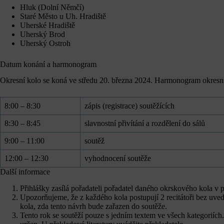
Hluk (Dolní Němčí)
Staré Město u Uh. Hradiště
Uherské Hradiště
Uherský Brod
Uherský Ostroh
Datum konání a harmonogram
Okresní kolo se koná ve středu 20. března 2024. Harmonogram okresn
8:00 – 8:30
zápis (registrace) soutěžících
8:30 – 8:45
slavnostní přivítání a rozdělení do sálů
9:00 – 11:00
soutěž
12:00 – 12:30
vyhodnocení soutěže
Další informace
Přihlášky zasílá pořadateli pořadatel daného okrskového kola v 
Upozorňujeme, že z každého kola postupují 2 recitátoři bez uvede
kola, zda tento návrh bude zařazen do soutěže.
Tento rok se soutěží pouze s jedním textem ve všech kategoriích. 