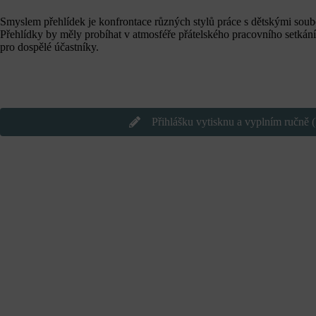
Smyslem přehlídek je konfrontace různých stylů práce s dětskými soubo
Přehlídky by měly probíhat v atmosféře přátelského pracovního setkán
pro dospělé účastníky.
Přihlášku vytisknu a vyplním ručně