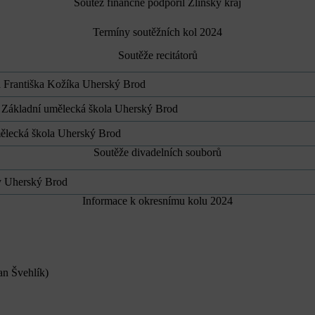
Soutěž finančně podpořil Zlínský kraj
Termíny soutěžních kol 2024
Soutěže recitátorů
 Františka Kožíka Uherský Brod
, Základní umělecká škola Uherský Brod
mělecká škola Uherský Brod
Soutěže divadelních souborů
ry Uherský Brod
Informace k okresnímu kolu 2024
n Švehlík)