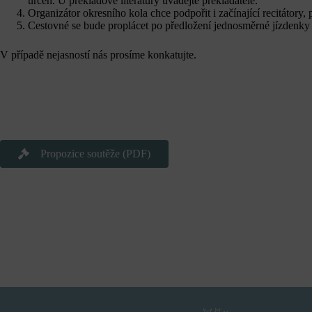
určen. U překladové literatury uvádějte překladatele.
Organizátor okresního kola chce podpořit i začínající recitátory, p
Cestovné se bude proplácet po předložení jednosměrné jízdenky 
V případě nejasností nás prosíme konkatujte.
Propozice soutěže (PDF)