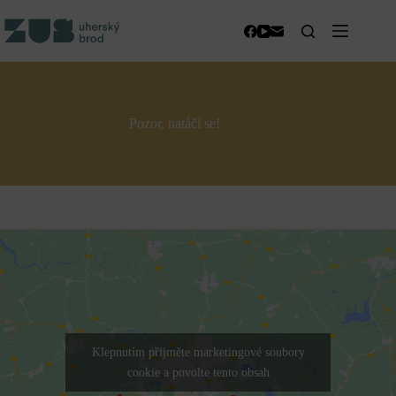
Skip
to
content
Pozor, natáčí se!
Klepnutím přijměte marketingové soubory
cookie a povolte tento obsah