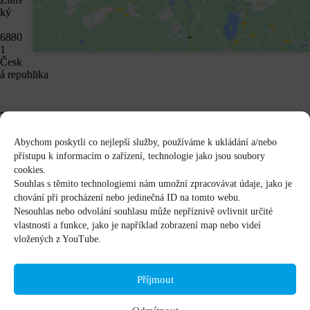
ký
6880
1
Česk
á republika
Následující události
Abychom poskytli co nejlepší služby, používáme k ukládání a/nebo
Źádné události v daném umístění
přístupu k informacím o zařízení, technologie jako jsou soubory
cookies.
Souhlas s těmito technologiemi nám umožní zpracovávat údaje, jako je
chování při procházení nebo jedinečná ID na tomto webu.
Nesouhlas nebo odvolání souhlasu může nepříznivě ovlivnit určité
vlastnosti a funkce, jako je například zobrazení map nebo videí
vložených z YouTube.
Příjmout