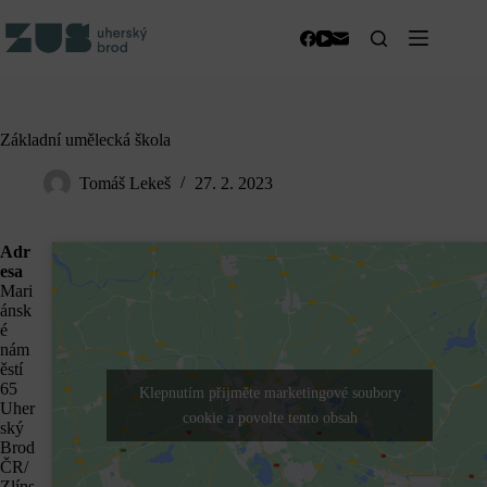
Skip
to
content
Základní umělecká škola
Tomáš Lekeš
27. 2. 2023
Adr
esa
Mari
ánsk
é
nám
ěstí
65
Klepnutím přijměte marketingové soubory
Uher
cookie a povolte tento obsah
ský
Brod
ČR/
Zlíns