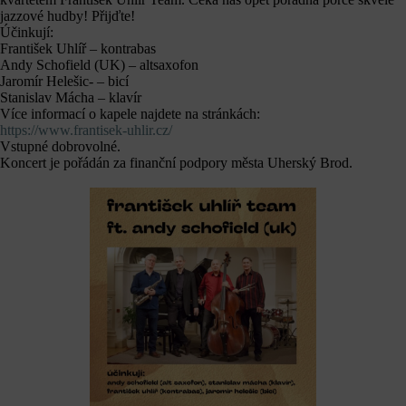
jazzové hudby! Přijďte!
Účinkují:
František Uhlíř – kontrabas
Andy Schofield (UK) – altsaxofon
Jaromír Helešic- – bicí
Stanislav Mácha – klavír
Více informací o kapele najdete na stránkách:
https://www.frantisek-uhlir.cz/
Vstupné dobrovolné.
Koncert je pořádán za finanční podpory města Uherský Brod.