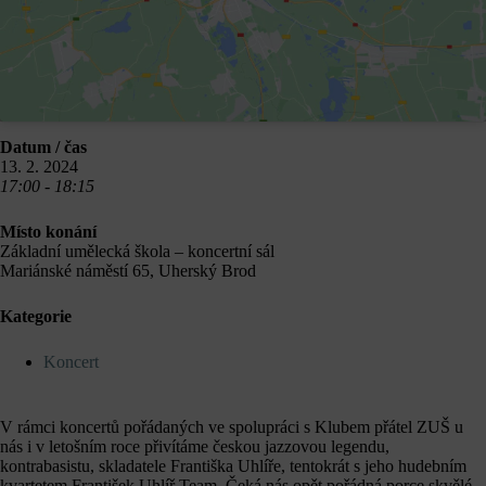
Datum / čas
13. 2. 2024
17:00 - 18:15
Místo konání
Základní umělecká škola – koncertní sál
Mariánské náměstí 65, Uherský Brod
Kategorie
Koncert
V rámci koncertů pořádaných ve spolupráci s Klubem přátel ZUŠ u
nás i v letošním roce přivítáme českou jazzovou legendu,
kontrabasistu, skladatele Františka Uhlíře, tentokrát s jeho hudebním
kvartetem František Uhlíř Team. Čeká nás opět pořádná porce skvělé