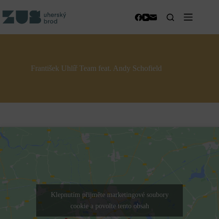
Skip
to
content
František Uhlíř Team feat. Andy Schofield
Klepnutím přijměte marketingové soubory
cookie a povolte tento obsah