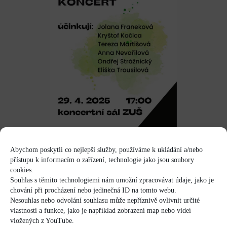
Abychom poskytli co nejlepší služby, používáme k ukládání a/nebo
přístupu k informacím o zařízení, technologie jako jsou soubory
cookies.
Souhlas s těmito technologiemi nám umožní zpracovávat údaje, jako je
chování při procházení nebo jedinečná ID na tomto webu.
Nesouhlas nebo odvolání souhlasu může nepříznivě ovlivnit určité
vlastnosti a funkce, jako je například zobrazení map nebo videí
vložených z YouTube.