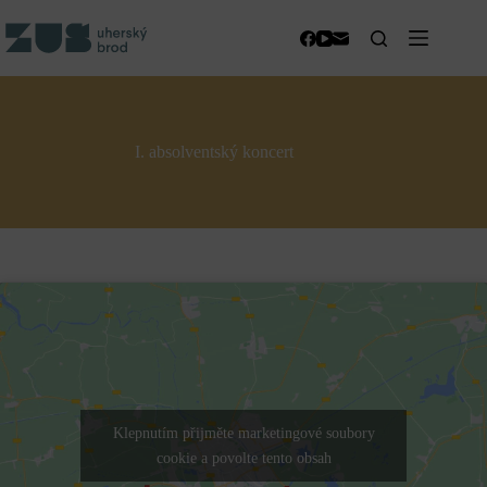
Skip
to
content
I. absolventský koncert
Klepnutím přijměte marketingové soubory
cookie a povolte tento obsah