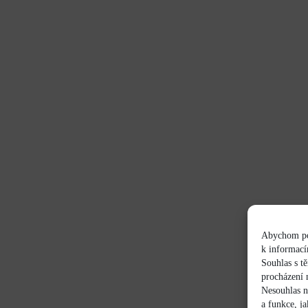
Abychom pos
k informací
Souhlas s t
procházení 
Nesouhlas n
a funkce, j