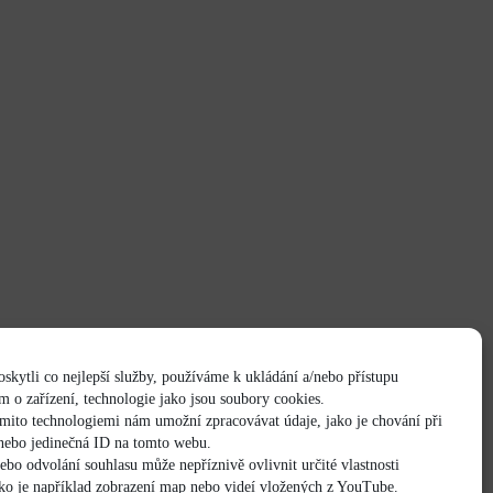
kytli co nejlepší služby, používáme k ukládání a/nebo přístupu
m o zařízení, technologie jako jsou soubory cookies.
ěmito technologiemi nám umožní zpracovávat údaje, jako je chování při
nebo jedinečná ID na tomto webu.
ebo odvolání souhlasu může nepříznivě ovlivnit určité vlastnosti
ako je například zobrazení map nebo videí vložených z YouTube.