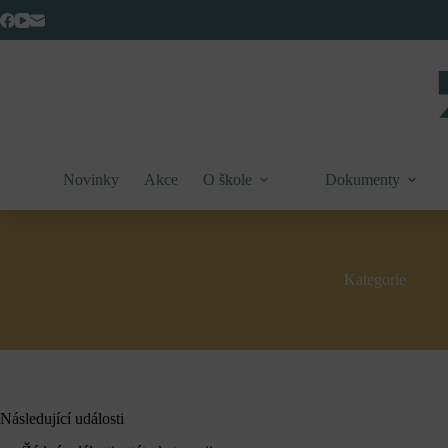
Skip
to
content
Novinky
Akce
O škole
Dokumenty
Kategorie
Následující události