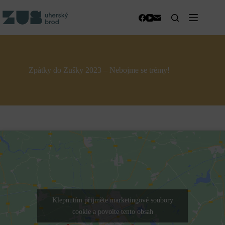
Skip
to
content
Zpátky do Zušky 2023 – Nebojme se trémy!
Klepnutím přijměte marketingové soubory
cookie a povolte tento obsah