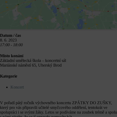
Datum / čas
8. 6. 2023
17:00 - 18:00
Místo konání
Základní umělecká škola – koncertní sál
Mariánské náměstí 65, Uherský Brod
Kategorie
Koncert
V pořadí pátý ročník výchovného koncertu ZPÁTKY DO ZUŠKY,
který pro vás připravili učitelé smyčcového oddělení, tentokrát ve
spolupráci i se svými žáky. Letos se podíváme na zoubek trémě a spolu
s námi zjistíte, že se jí opravdu nemusíte bát.